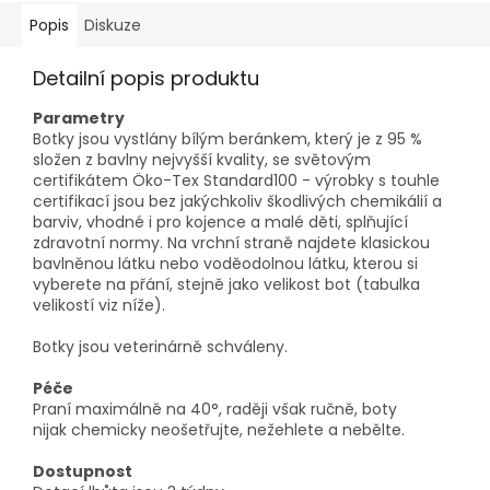
Popis
Diskuze
Detailní popis produktu
Parametry
Botky jsou vystlány bílým beránkem, který je z 95 %
složen z bavlny nejvyšší kvality, se světovým
certifikátem Öko-Tex Standard100 - výrobky s touhle
certifikací jsou bez jakýchkoliv škodlivých chemikálií a
barviv, vhodné i pro kojence a malé děti, splňující
zdravotní normy. Na vrchní straně najdete klasickou
bavlněnou látku nebo voděodolnou látku, kterou si
vyberete na přání, stejně jako velikost bot (tabulka
velikostí viz níže).
Botky jsou veterinárně schváleny.
Péče
Praní maximálně na 40°, raději však ručně, boty
nijak
chemicky neošetřujte, nežehlete a nebělte.
Dostupnost