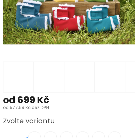
od
699 Kč
od
577,69 Kč
bez DPH
Měrná
Zvolte variantu
cena: