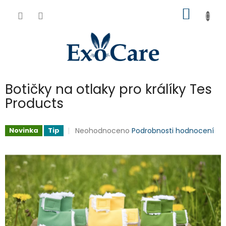
Přejít
NÁKUP
na
obsah
KOŠÍK
Botičky na otlaky pro králíky Tes
Products
Průměrné
Neohodnoceno
Podrobnosti hodnocení
Novinka
Tip
hodnocení
produktu
je
0,0
z
5
hvězdiček.