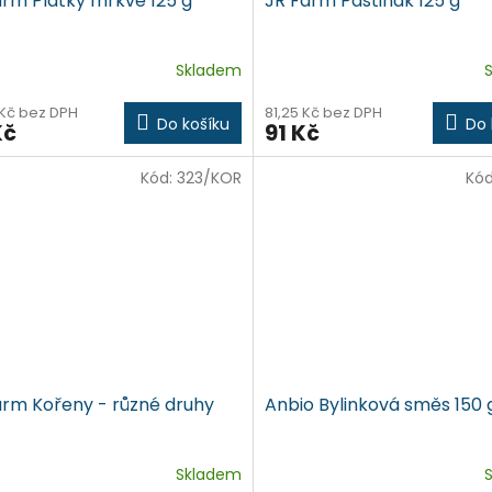
arm Plátky mrkve 125 g
JR Farm Pastinák 125 g
Skladem
 Kč bez DPH
81,25 Kč bez DPH
Do košíku
Do 
Kč
91 Kč
Kód:
323/KOR
Kó
arm Kořeny - různé druhy
Anbio Bylinková směs 150 
Skladem