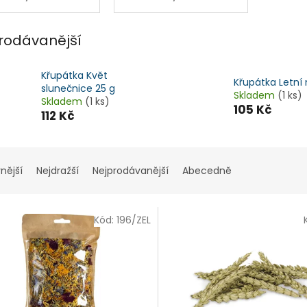
rodávanější
Křupátka Květ
Křupátka Letní
slunečnice 25 g
Skladem
(1 ks)
Skladem
(1 ks)
105 Kč
112 Kč
nější
Nejdražší
Nejprodávanější
Abecedně
Kód:
196/ZEL