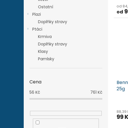
od 84
Ostatní
9
od
Plazi
Doplňky stravy
Ptáci
Krmiva
Doplňky stravy
Klasy
Pamlsky
Cena
Benn
25g
56
Kč
761
Kč
88,39
99 