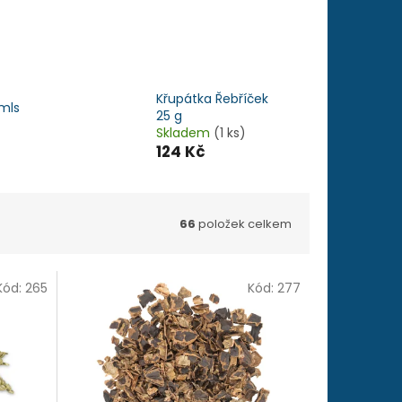
Křupátka Řebříček
 mls
25 g
Skladem
(1 ks)
124 Kč
66
položek celkem
Kód:
265
Kód:
277