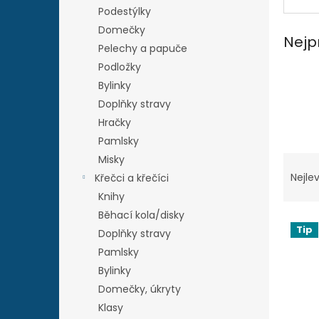
n
Podestýlky
e
Domečky
l
Nejp
Pelechy a papuče
Podložky
Bylinky
Doplňky stravy
Hračky
Pamlsky
Ř
Misky
a
Nejlev
Křečci a křečíci
z
Knihy
e
Běhací kola/disky
V
n
Tip
Doplňky stravy
ý
í
p
p
Pamlsky
i
r
Bylinky
s
o
Domečky, úkryty
p
d
Klasy
r
u