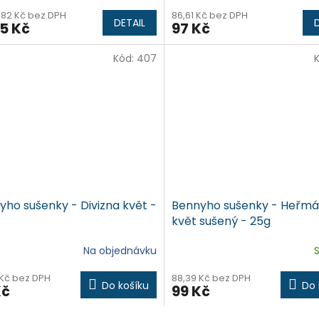
,82 Kč bez DPH
86,61 Kč bez DPH
DETAIL
5 Kč
97 Kč
Kód:
407
yho sušenky - Divizna květ -
Bennyho sušenky - Heřm
květ sušený - 25g
Na objednávku
 Kč bez DPH
88,39 Kč bez DPH
Do košíku
Do 
Kč
99 Kč