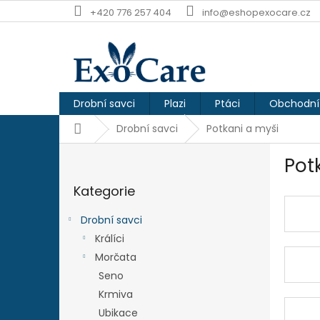
Přejít
+420 776 257 404
info@eshopexocare.cz
na
obsah
Drobní savci
Plazi
Ptáci
Obchodní
Domů
Drobní savci
Potkani a myši
P
Pot
o
Přeskočit
s
Kategorie
kategorie
t
r
Drobní savci
a
Králíci
n
Morčata
n
í
Seno
p
Krmiva
a
Ubikace