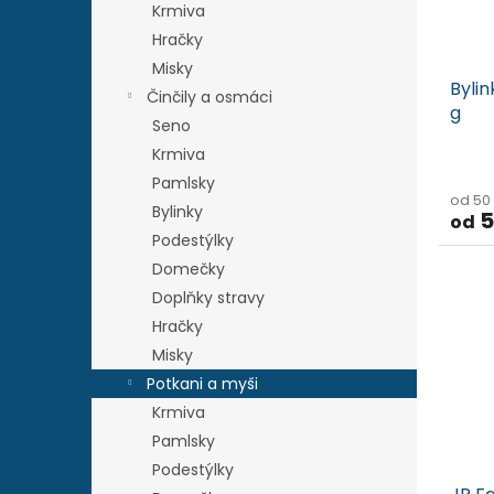
Krmiva
o
k
Hračky
d
t
u
ů
Misky
Byli
k
Činčily a osmáci
g
t
Seno
ů
Krmiva
Pamlsky
od 50
Bylinky
5
od
Podestýlky
Domečky
Doplňky stravy
Hračky
Misky
Potkani a myši
Krmiva
Pamlsky
Podestýlky