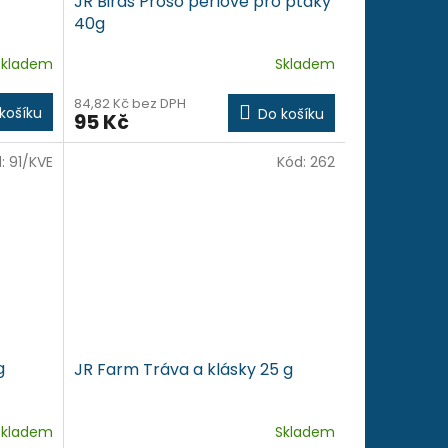
JR Birds Proso perlové pro ptáky
40g
Skladem
Skladem
84,82 Kč bez DPH
košíku
Do košíku
95 Kč
d:
91/KVE
Kód:
262
g
JR Farm Tráva a klásky 25 g
Skladem
Skladem