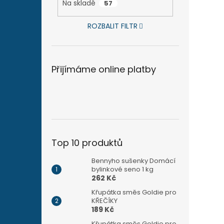
Na skladě
57
ROZBALIT FILTR
Přijímáme online platby
Top 10 produktů
Bennyho sušenky Domácí
bylinkové seno 1 kg
262 Kč
Křupátka směs Goldie pro
KŘEČÍKY
189 Kč
Křupátka směs Goldie pro