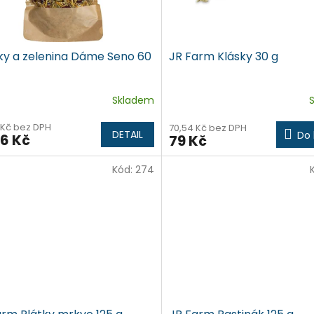
nky a zelenina Dáme Seno 60
JR Farm Klásky 30 g
Skladem
 Kč bez DPH
70,54 Kč bez DPH
DETAIL
Do 
6 Kč
79 Kč
Kód:
274