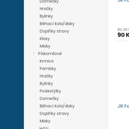
JR F
Domečky
Hračky
Bylinky
Běhací kola/disky
80,36
Doplňky stravy
90 
Klasy
Misky
Pískomilové
Krmiva
Pamlsky
Hračky
Bylinky
Podestýlky
Domečky
JR F
Běhací kola/disky
Doplňky stravy
Misky
Ježci