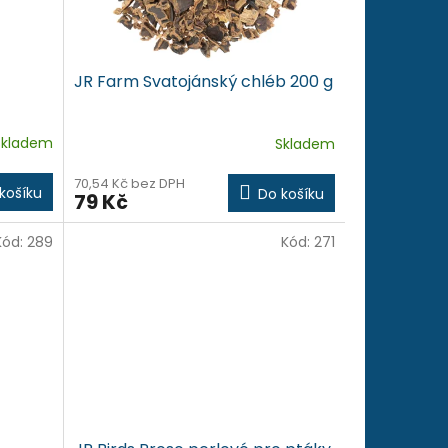
JR Farm Svatojánský chléb 200 g
Skladem
Skladem
70,54 Kč bez DPH
košíku
Do košíku
79 Kč
Kód:
289
Kód:
271