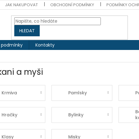
JAK NAKUPOVAT
OBCHODNÍ PODMÍNKY
PODMÍNKY OCH
HLEDAT
 podmínky
Kontakty
kani a myši
Krmiva
Pamlsky
P
B
Hračky
Bylinky
k
Klasy
Misky