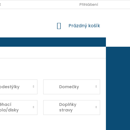
RANY OSOBNÍCH ÚDAJŮ
Přihlášení
NÁKUPNÍ
Prázdný košík
KOŠÍK
odestýlky
Domečky
ěhací
Doplňky
ola/disky
stravy