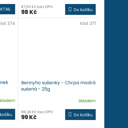
87,50 Kč bez DPH
DETAIL
Do košíku
98 Kč
Kód:
374
Kód:
371
ánek
Bennyho sušenky - Chrpa modrá
sušená - 25g
Skladem
Skladem
88,39 Kč bez DPH
košíku
Do košíku
99 Kč