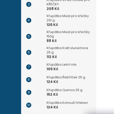
KŘEČKY
208 Kč
Křupátka Müsli pro křečky
210 g
126 Kč
Křupátka Müsli pro křečíky
150g
88 Kč
Křupátka Květ slunečnice
25 g
112 Kč
Křupátka Letní mls
105 Kč
Křupátka Řebříček 25 g
124 Kč
Křupátka Quinoa 25 g
152 Kč
Křupátka Kohoutí hřeben
124 Kč