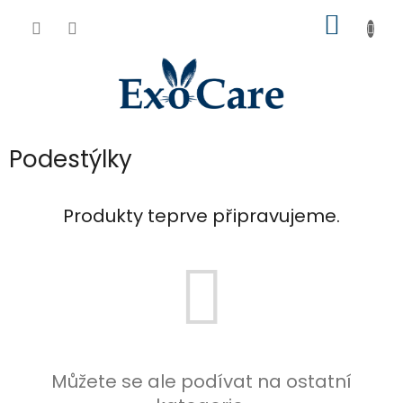
Přejít
NÁKUP
na
obsah
KOŠÍK
Podestýlky
Produkty teprve připravujeme.
Můžete se ale podívat na ostatní