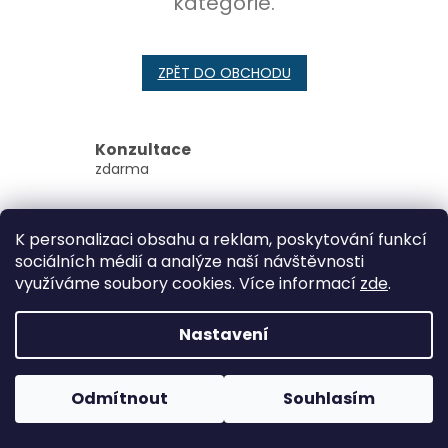
kategorie.
ZPĚT DO OBCHODU
Konzultace
zdarma
osobní odběr v Brně
veterinární ordinace ExoCare
K personalizaci obsahu a reklam, poskytování funkcí
sociálních médií a analýze naší návštěvnosti
Z
využíváme soubory cookies. Více informací
zde
.
á
Vytvořil Shoptet
p
Nastavení
a
t
Copyright 2026
ExoCare
. Všechna práva vyhrazena.
í
Odmítnout
Souhlasím
Upravit nastavení cookies