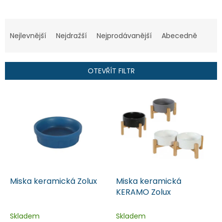
Ř
a
Nejlevnější
Nejdražší
Nejprodávanější
Abecedně
z
e
n
OTEVŘÍT FILTR
í
p
V
r
ý
o
p
d
i
u
s
k
p
t
r
ů
o
d
Miska keramická Zolux
Miska keramická
u
KERAMO Zolux
k
t
Skladem
Skladem