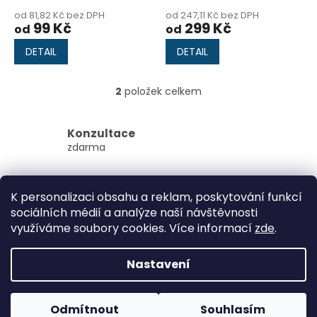
ů
od 81,82 Kč bez DPH
od 247,11 Kč bez DPH
99 Kč
299 Kč
od
od
DETAIL
DETAIL
2
položek celkem
O
v
l
Konzultace
á
zdarma
d
a
c
osobní odběr v Brně
í
veterinární ordinace ExoCare
K personalizaci obsahu a reklam, poskytování funkcí
p
sociálních médií a analýze naší návštěvnosti
r
Z
využíváme soubory cookies. Více informací
zde
.
v
á
k
Vytvořil Shoptet
p
y
Nastavení
v
a
ý
t
p
Copyright 2026
ExoCare
. Všechna práva vyhrazena.
í
Odmítnout
Souhlasím
i
Upravit nastavení cookies