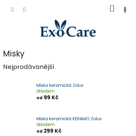
Přejít
NÁKUP
na
obsah
KOŠÍK
Misky
Nejprodávanější
Miska keramická Zolux
Skladem
99 Kč
od
Miska keramická KERAMO Zolux
Skladem
299 Kč
od