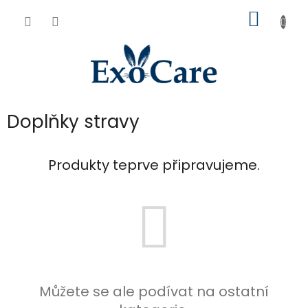
Přejít
NÁKUP
na
obsah
KOŠÍK
Doplňky stravy
Produkty teprve připravujeme.
Můžete se ale podívat na ostatní