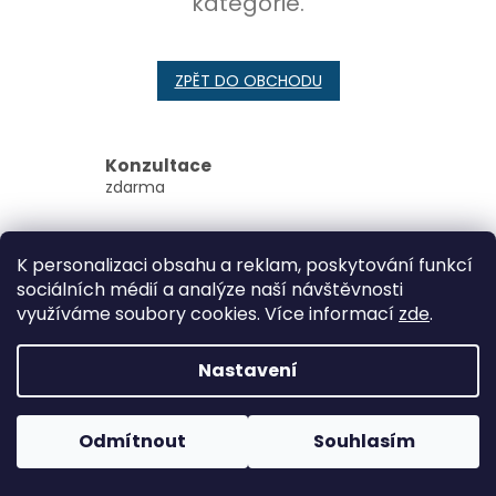
kategorie.
ZPĚT DO OBCHODU
Konzultace
zdarma
osobní odběr v Brně
veterinární ordinace ExoCare
K personalizaci obsahu a reklam, poskytování funkcí
sociálních médií a analýze naší návštěvnosti
Z
využíváme soubory cookies. Více informací
zde
.
á
Vytvořil Shoptet
p
Nastavení
a
t
Copyright 2026
ExoCare
. Všechna práva vyhrazena.
í
Odmítnout
Souhlasím
Upravit nastavení cookies