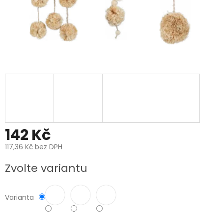
142 Kč
117,36 Kč bez DPH
Měrná
Zvolte variantu
cena:
Varianta