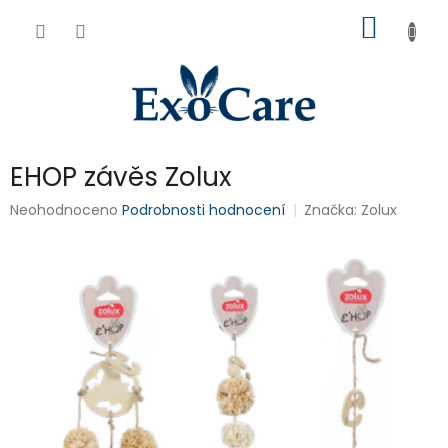
Přejít
NÁKUP
na
obsah
KOŠÍK
EHOP závěs Zolux
Průměrné
Neohodnoceno
Podrobnosti hodnocení
Značka:
Zolux
hodnocení
produktu
je
0,0
z
5
hvězdiček.