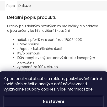
Popis
Diskuze
Detailní popis produktu
Hračky jsou dobrým rozptýlením pro králíky a hlodavce
a jsou určeny ke hře, cvičení i kousání.
háček z překližky s certifikací FSC® 100%
jutová šňůrka
střapce z kukuřičného šustí
1/3/5 bambulí
100% recyklovaný kartonový štítek s konopným
provázkem
vyrobené ze 100% vláken
bez barviv
K personalizaci obsahu a reklam, poskytování funkcí
sociálních médií a analýze naší návštěvnosti
Z
využíváme soubory cookies. Více informací
zde
.
á
Vytvořil Shoptet
p
Nastavení
a