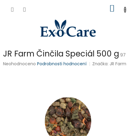
Přejít
NÁKUP
na
obsah
KOŠÍK
JR Farm Činčila Speciál 500 g
97
Průměrné
Neohodnoceno
Podrobnosti hodnocení
Značka:
JR Farm
hodnocení
produktu
je
0,0
z
5
hvězdiček.