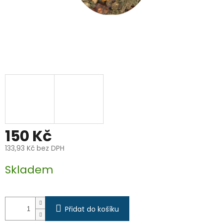
150 Kč
133,93 Kč bez DPH
Měrná
Skladem
cena:
Přidat do košíku