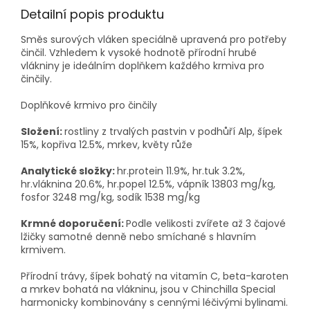
Detailní popis produktu
Směs surových vláken speciálně upravená pro potřeby
činčil. Vzhledem k vysoké hodnotě přírodní hrubé
vlákniny je ideálním doplňkem každého krmiva pro
činčily.
Doplňkové krmivo pro činčily
Složení:
rostliny z trvalých pastvin v podhůří Alp, šípek
15%, kopřiva 12.5%, mrkev, květy růže
Analytické složky:
hr.protein 11.9%, hr.tuk 3.2%,
hr.vláknina 20.6%, hr.popel 12.5%, vápník 13803 mg/kg,
fosfor 3248 mg/kg, sodík 1538 mg/kg
Krmné doporučení:
Podle velikosti zvířete až 3 čajové
lžičky samotné denně nebo smíchané s hlavním
krmivem.
Přírodní trávy, šípek bohatý na vitamín C, beta-karoten
a mrkev bohatá na vlákninu, jsou v Chinchilla Special
harmonicky kombinovány s cennými léčivými bylinami.