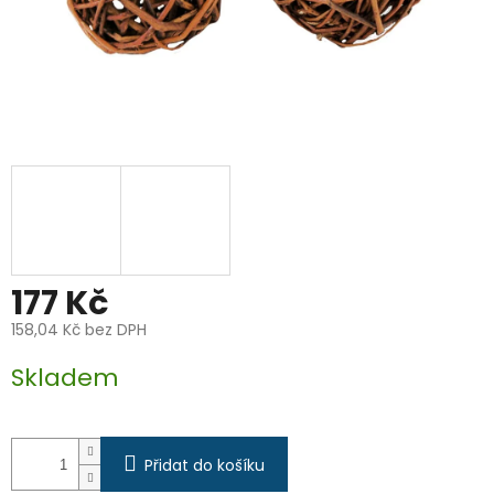
177 Kč
158,04 Kč bez DPH
Měrná
Skladem
cena:
Přidat do košíku