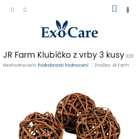
Přejít
NÁKUP
na
obsah
KOŠÍK
JR Farm Klubíčko z vrby 3 kusy
329
Průměrné
Neohodnoceno
Podrobnosti hodnocení
Značka:
JR Farm
hodnocení
produktu
je
0,0
z
5
hvězdiček.