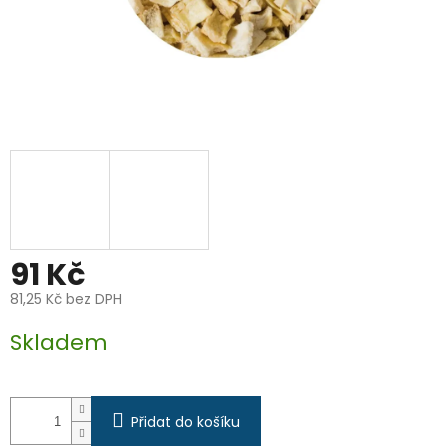
91 Kč
81,25 Kč bez DPH
Měrná
Skladem
cena:
Přidat do košíku