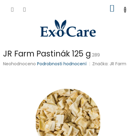
Přejít
NÁKUP
na
obsah
KOŠÍK
JR Farm Pastinák 125 g
289
Průměrné
Neohodnoceno
Podrobnosti hodnocení
Značka:
JR Farm
hodnocení
produktu
je
0,0
z
5
hvězdiček.