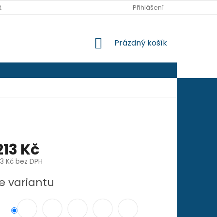
RANY OSOBNÍCH ÚDAJŮ
Přihlášení
NÁKUPNÍ
Prázdný košík
KOŠÍK
213 Kč
3 Kč
bez DPH
e variantu