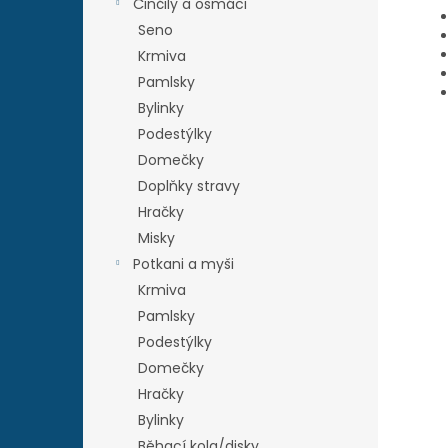
Činčily a osmáci
Seno
Krmiva
Pamlsky
Bylinky
Podestýlky
Domečky
Doplňky stravy
Hračky
Misky
Potkani a myši
Krmiva
Pamlsky
Podestýlky
Domečky
Hračky
Bylinky
Běhací kola/disky