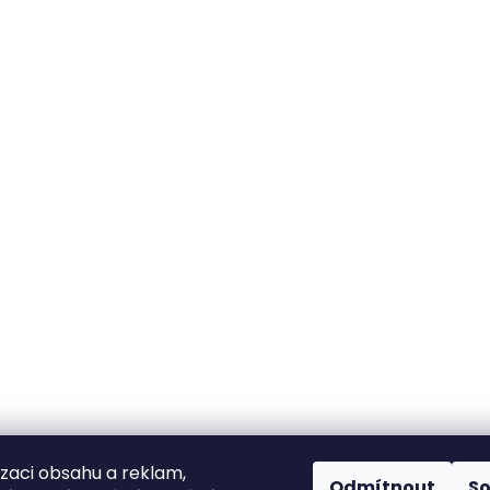
izaci obsahu a reklam,
Odmítnout
S