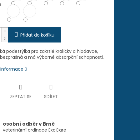
a
Přidat do košíku
ká podestýlka pro zakrslé králíčky a hlodavce,
e bezprašná a má výborné absorpční schopnosti.
í informace
ZEPTAT SE
SDÍLET
osobní odběr v Brně
veterinární ordinace ExoCare