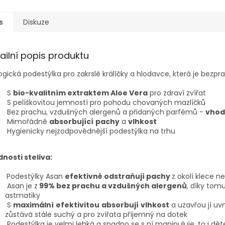
s
Diskuze
ailní popis produktu
ogická podestýlka pro zakrslé králíčky a hlodavce, která je bez
S
bio-kvalitním extraktem Aloe Vera
pro zdraví zvířat
S pelíškovitou jemností pro pohodu chovaných mazlíčků
Bez prachu, vzdušných alergenů a přidaných parfémů -
vhod
Mimořádně
absorbující
pachy
a
vlhkost
Hygienicky nejzodpovědnější podestýlka na trhu
dnosti steliva:
Podestýlky Asan
efektivně odstraňují pachy
z okolí klece 
Asan je z
99% bez prachu a vzdušných alergenů
, díky tomu
astmatiky
S
maximální
efektivitou
absorbují
vlhkost
a uzavřou jí uv
zůstává stále suchý a pro zvířata příjemný na dotek
Podestýlka je velmi lehká a snadno se s ní manipuluje, to i dě