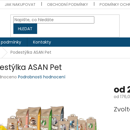
JAK NAKUPOVAT
OBCHODNÍ PODMÍNKY
PODMÍNKY OCH
HLEDAT
 podmínky
Kontakty
Podestýlka ASAN Pet
estýlka ASAN Pet
rné
dnoceno
Podrobnosti hodnocení
ení
od
tu
od
176,0
Měrná
Zvolt
cena:
ek.