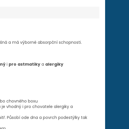
prašná a má výborné absorpční schopnosti.
ný
i
pro
astmatiky
a
alergiky
nebo chovného boxu
 je vhodný i pro chovatele alergiky a
nitř. Působí ode dna a povrch podestýlky tak
tem