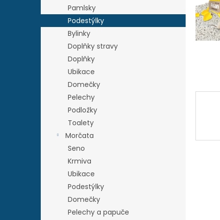
n
Pamlsky
e
Podestýlky
l
Bylinky
Doplňky stravy
Doplňky
Ubikace
Domečky
Pelechy
Podložky
Toalety
Morčata
Seno
Krmiva
Ubikace
Podestýlky
Domečky
Pelechy a papuče