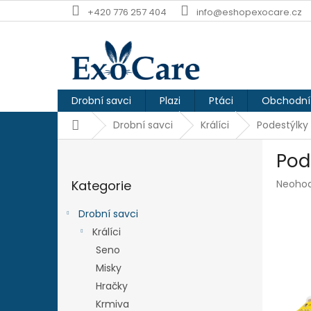
Přejít
+420 776 257 404
info@eshopexocare.cz
na
obsah
Drobní savci
Plazi
Ptáci
Obchodní
Domů
Drobní savci
Králíci
Podestýlky
P
Pod
o
Přeskočit
s
Průmě
Kategorie
Neoho
kategorie
t
hodnoc
r
produk
Drobní savci
a
je
Králíci
n
0,0
z
Seno
n
5
í
Misky
hvězdič
p
Hračky
a
Krmiva