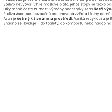
Stelivo nevytváří vlhké mazlavé bláto, jehož stopy se těžko od
Díky méně časté nutnosti výměny podestýlky Asan
šetří
výd
Steliva Asan jsou bezpečná pro chovaná zvířata i členy domá
Asan je
šetrn
ý
k životnímu prostředí
. Vzniká recyklací a je 
Snadno se likviduje – do toalety, do kompostu nebo nádob n