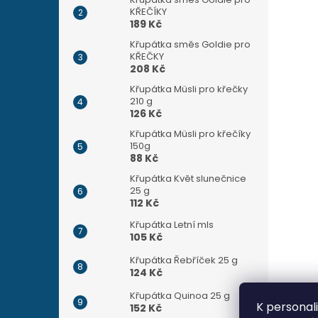
KŘEČÍKY
189 Kč
Křupátka směs Goldie pro
KŘEČKY
208 Kč
Křupátka Müsli pro křečky
210 g
126 Kč
Křupátka Müsli pro křečíky
150g
88 Kč
Křupátka Květ slunečnice
25 g
112 Kč
Křupátka Letní mls
105 Kč
Křupátka Řebříček 25 g
124 Kč
Křupátka Quinoa 25 g
K personal
152 Kč