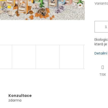
Variant
Ekologic
která j
Detailn
TISK
Konzultace
zdarma