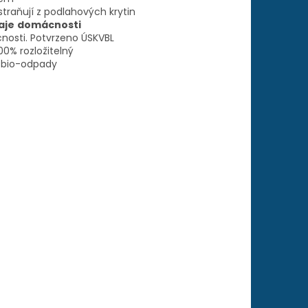
straňují z podlahových krytin
aje
domácnosti
cnosti. Potvrzeno ÚSKVBL
100% rozložitelný
a bio-odpady