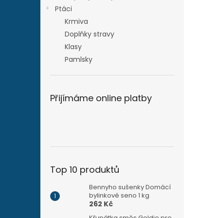
Ptáci
Krmiva
Doplňky stravy
Klasy
Pamlsky
Přijímáme online platby
Top 10 produktů
Bennyho sušenky Domácí
bylinkové seno 1 kg
262 Kč
Křupátka směs Goldie pro