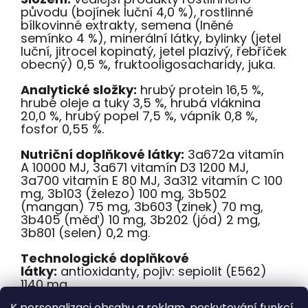
původu (bojínek luční 4,0 %), rostlinné
bílkovinné extrakty, semena (lněné
semínko 4 %), minerální látky, bylinky (jetel
luční, jitrocel kopinatý, jetel plazivý, řebříček
obecný) 0,5 %, fruktooligosacharidy, juka.
Analytické složky:
hrubý protein 16,5 %,
hrubé oleje a tuky 3,5 %, hrubá vláknina
20,0 %, hrubý popel 7,5 %, vápník 0,8 %,
fosfor 0,55 %.
Nutriční doplňkové látky:
3a672a vitamín
A 10000 MJ, 3a671 vitamín D3 1200 MJ,
3a700 vitamín E 80 MJ, 3a312 vitamín C 100
mg, 3b103 (železo) 100 mg, 3b502
(mangan) 75 mg, 3b603 (zinek) 70 mg,
3b405 (měď) 10 mg, 3b202 (jód) 2 mg,
3b801 (selen) 0,2 mg.
Technologické doplňkové
látky:
antioxidanty, pojiv: sepiolit (E562)
1140 mg.
K personalizaci obsahu a reklam, poskytování funkcí