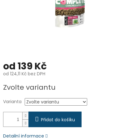
od
139 Kč
od
124,11 Kč
bez DPH
Měrná
Zvolte variantu
cena:
Varianta
Přidat do košíku
Detailní informace