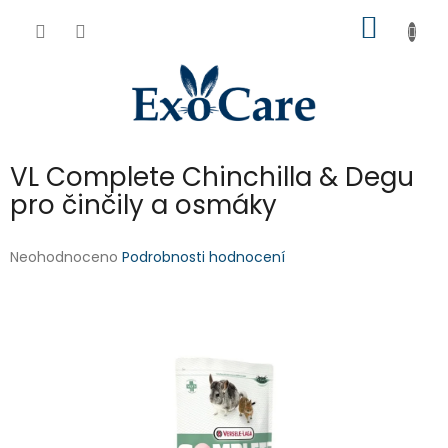
Přejít
NÁKUP
na
obsah
KOŠÍK
VL Complete Chinchilla & Degu
pro činčily a osmáky
Průměrné
Neohodnoceno
Podrobnosti hodnocení
hodnocení
produktu
je
0,0
z
5
hvězdiček.